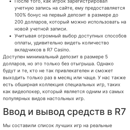
После того, как игрок зарегистрировал
учетную запись на сайте, ему предоставляется
100% бонус на первый депозит в размере до
200 долларов, который можно использовать на
новой учетной записи.
Учитывая огромный выбор доступных способов
оплаты, удивительно видеть количество
вкладчиков в R7 Casino.
Доступен минимальный депозит в размере 5
долларов, но это только без отыгрыша. Однако
будут и те, кто не так привлекателен и сможет
выходить только раз в месяц или чаще. У нас также
есть обширная коллекция специальных игр, таких
как видеопокер, который является одним из самых
популярных видов настольных игр.
Ввод и вывод средств в R7
Мы составили список лучших игр на реальные