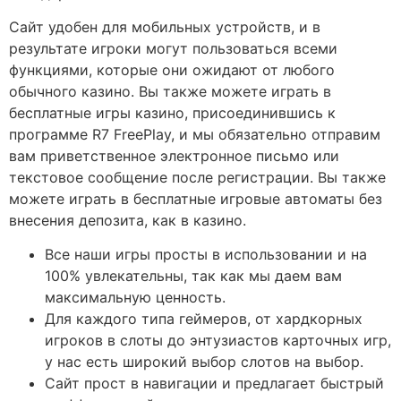
Сайт удобен для мобильных устройств, и в
результате игроки могут пользоваться всеми
функциями, которые они ожидают от любого
обычного казино. Вы также можете играть в
бесплатные игры казино, присоединившись к
программе R7 FreePlay, и мы обязательно отправим
вам приветственное электронное письмо или
текстовое сообщение после регистрации. Вы также
можете играть в бесплатные игровые автоматы без
внесения депозита, как в казино.
Все наши игры просты в использовании и на
100% увлекательны, так как мы даем вам
максимальную ценность.
Для каждого типа геймеров, от хардкорных
игроков в слоты до энтузиастов карточных игр,
у нас есть широкий выбор слотов на выбор.
Сайт прост в навигации и предлагает быстрый