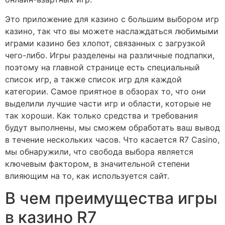
Это приложение для казино с большим выбором игр
казино, так что вы можете наслаждаться любимыми
играми казино без хлопот, связанных с загрузкой
чего-либо. Игры разделены на различные подпапки,
поэтому на главной странице есть специальный
список игр, а также список игр для каждой
категории. Самое приятное в обзорах то, что они
выделили лучшие части игр и области, которые не
так хороши. Как только средства и требования
будут выполнены, мы сможем обработать ваш вывод
в течение нескольких часов. Что касается R7 Casino,
мы обнаружили, что свобода выбора является
ключевым фактором, в значительной степени
влияющим на то, как используется сайт.
В чем преимущества игры
в казино R7