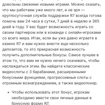
довольны свежими новыми играми. Можно сказать,
что мы работаем уже много лет, и не зря —
круглосуточная служба поддержки R7 всегда готова
помочь вам 24 часа в сутки, 7 дней в неделю и 365
дней в году. У вас будет возможность играть со
своим партнером или в команде с онлайн-игроками
со всего мира. Итак, если вы уже давно играете в
казино R7 и вам нужно внести еще несколько
депозитов, то это прекрасная возможность
получить дополнительные бонусы. Самое лучшее в
этом то, что вам не нужно ничего скачивать, чтобы
наслаждаться этим. Вы найдете классические
видеослоты с 3 барабанами, расширенными
бонусными функциями, прогрессивные слоты с
огромным вознаграждением, а также видеопокер.
Чтобы использовать этот бонус, игрокам
необходимо ввести свои личные данные в
бонусную форму R7.