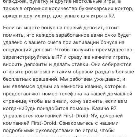
блэкджек, рулетку и другие настольные игры, а
также в огромное количество букмекерских контор,
аркад и других игр, доступных для игры в R7.
Если вы ищете бонус на первый депозит, стоит
помнить, что каждое заработанное вами очко будет
удалено с вашего счета при активации бонуса на
следующий депозит. Чтобы получить преимущество,
зарегистрируйтесь в R7 и сразу же начните играть,
вносить депозиты и делать ставки. Они собираются
открыть розыгрыш и таким образом раздать больше
бесплатных вращений. Мы работаем уже давно, и
мы являемся одним из немногих казино, которые
предоставляют номер телефона на нашей домашней
странице, чтобы вы знали, кому звонить, если вам
когда-нибудь понадобится помощь. Казино R7
управляется компанией First-Droid-NV, дочерней
компанией First-Droid. Ознакомьтесь с нашими
подробными руководствами по играм, чтобы