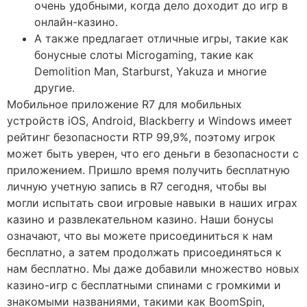
очень удобными, когда дело доходит до игр в
онлайн-казино.
А также предлагает отличные игры, такие как
бонусные слоты Microgaming, такие как
Demolition Man, Starburst, Yakuza и многие
другие.
Мобильное приложение R7 для мобильных
устройств iOS, Android, Blackberry и Windows имеет
рейтинг безопасности RTP 99,9%, поэтому игрок
может быть уверен, что его деньги в безопасности с
приложением. Пришло время получить бесплатную
личную учетную запись в R7 сегодня, чтобы вы
могли испытать свои игровые навыки в наших играх
казино и развлекательном казино. Наши бонусы
означают, что вы можете присоединиться к нам
бесплатно, а затем продолжать присоединяться к
нам бесплатно. Мы даже добавили множество новых
казино-игр с бесплатными спинами с громкими и
знакомыми названиями, такими как BoomSpin,