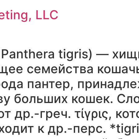
eting, LLC
. Panthera tigris) — хи
ее семейства кошачь
рода пантер, принадл
у больших кошек. Сло
т др.-греч. τίγρις, ко
одит к др.-перс. *tigr