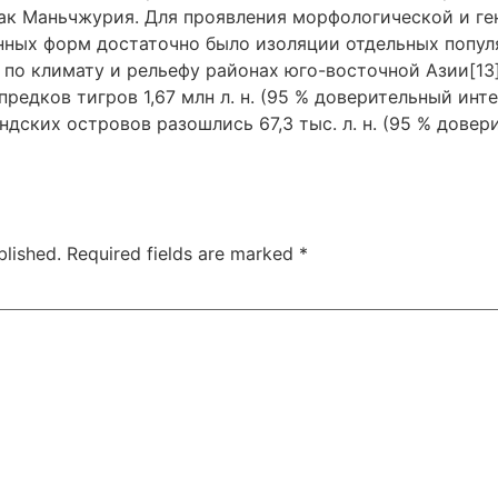
как Маньчжурия. Для проявления морфологической и ге
ных форм достаточно было изоляции отдельных популя
 по климату и рельефу районах юго-восточной Азии[13]
едков тигров 1,67 млн л. н. (95 % доверительный интерв
дских островов разошлись 67,3 тыс. л. н. (95 % довер
blished.
Required fields are marked
*