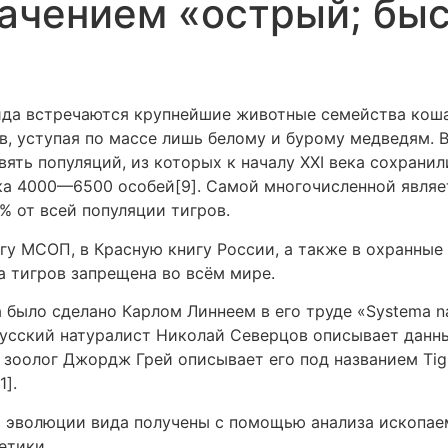
значением «острый; бы
ида встречаются крупнейшие животные семейства коша
, уступая по массе лишь белому и бурому медведям. 
ять популяций, из которых к началу XXI века сохрани
ка 4000—6500 особей[9]. Самой многочисленной являе
% от всей популяции тигров.
игу МСОП, в Красную книгу России, а также в охранные
а тигров запрещена во всём мире.
 было сделано Карлом Линнеем в его труде «Systema na
у русский натуралист Николай Северцов описывает данны
й зоолог Джордж Грей описывает его под названием Tigri
1].
 эволюции вида получены с помощью анализа ископае
етики.