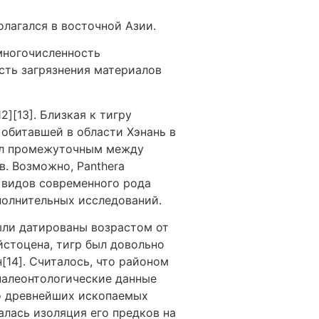
олагался в восточной Азии.
многочисленность
сть загрязнения материалов
][13]. Близкая к тигру
 обитавшей в области Хэнань в
был промежуточным между
. Возможно, Panthera
е видов современного рода
ополнительных исследований.
ыли датированы возрастом от
ейстоцена, тигр был довольно
[14]. Считалось, что районом
палеонтологические данные
го древнейших ископаемых
алась изоляция его предков на