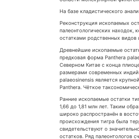
На базе кладистического анали
Реконструкция ископаемых ост
палеонтологических находок, 
остатками родственных видов 
Древнейшие ископаемые остатки
предковая форма Panthera pala
Северном Китае с конца плиоц
размерами современных индийс
palaeosinensis является крупн
Panthera. Чёткое таксономичес
Ранние ископаемые остатки ти
1,66 до 1,81 млн лет. Таким об
широко распространён в восточ
происхождения тигра была тер
свидетельствуют о значительн
остатков. Ряд палеонтологов с