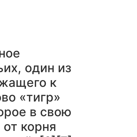
щное
их, один из
ежащего к
во «тигр»
торое в свою
i от корня