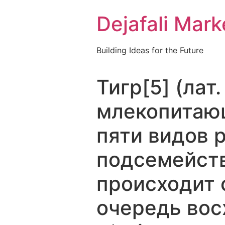
Dejafali Mark
Building Ideas for the Future
Тигр[5] (лат
млекопитающ
пяти видов 
подсемейств
происходит о
очередь восх