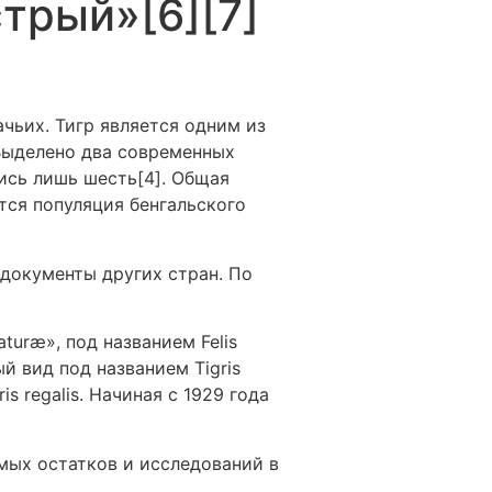
стрый»[6][7]
чьих. Тигр является одним из
Выделено два современных
лись лишь шесть[4]. Общая
тся популяция бенгальского
 документы других стран. По
turæ», под названием Felis
й вид под названием Tigris
s regalis. Начиная с 1929 года
мых остатков и исследований в