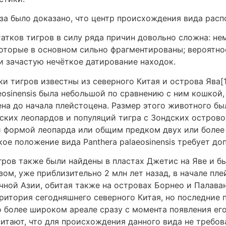
за было доказано, что центр происхождения вида расп
атков тигров в силу ряда причин довольно сложна: не
которые в основном сильно фрагментированы; вероятно
и зачастую нечёткое датирование находок.
 тигров известны из северного Китая и острова Ява[12
eosinensis была небольшой по сравнению с ним кошкой,
ена до начала плейстоцена. Размер этого животного 
ких леопардов и популяций тигра с Зондских островов
ой формой леопарда или общим предком двух или боле
кое положение вида Panthera palaeosinensis требует д
гров также были найдены в пластах Джетис на Яве и б
разом, уже приблизительно 2 млн лет назад, в начале пл
ной Азии, обитая также на островах Борнео и Палаван
ритория сегодняшнего северного Китая, но последние 
о более широком ареале сразу с момента появления е
читают, что для происхождения данного вида не требов