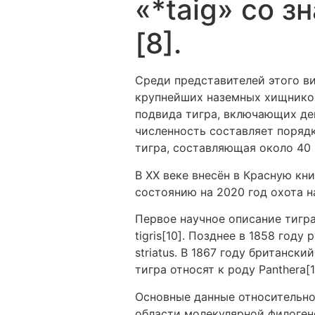
«*taig» со 
[8].
Среди представителей этого в
крупнейших наземных хищников
подвида тигра, включающих дев
численность составляет поряд
тигра, составляющая около 40 
В XX веке внесён в Красную кн
состоянию на 2020 год охота н
Первое научное описание тигра
tigris[10]. Позднее в 1858 год
striatus. В 1867 году британски
тигра относят к роду Panthera[1
Основные данные относительно
области молекулярной филоген