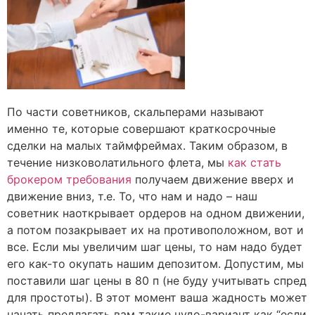
По части советников, скальперами называют
именно те, которые совершают краткосрочные
сделки на малых таймфреймах. Таким образом, в
течение низковолатильного флета, мы
как стать
брокером требования
получаем движение вверх и
движение вниз, т.е. То, что нам и надо – наш
советник наоткрывает ордеров на одном движении,
а потом позакрывает их на противоположном, вот и
все. Если мы увеличим шаг цены, то нам надо будет
его как-то окупать нашим депозитом. Допустим, мы
поставили шаг цены в 80 п (не буду учитывать спред
для простоты). В этот момент ваша жадность может
начать предлагать вам такие чудо-вариант как “если