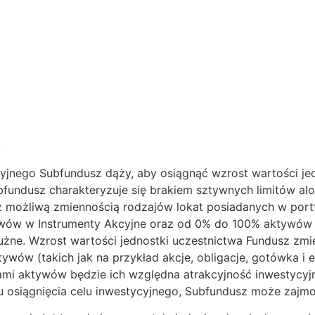
cyjnego Subfundusz dąży, aby osiągnąć wzrost wartości je
bfundusz charakteryzuje się brakiem sztywnych limitów alo
az możliwą zmiennością rodzajów lokat posiadanych w por
wów w Instrumenty Akcyjne oraz od 0% do 100% aktywów
żne. Wzrost wartości jednostki uczestnictwa Fundusz zmi
ywów (takich jak na przykład akcje, obligacje, gotówka i
sami aktywów będzie ich względna atrakcyjność inwestycy
 osiągnięcia celu inwestycyjnego, Subfundusz może zajmow