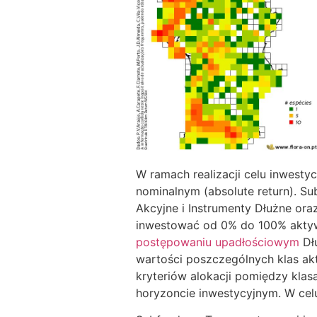
W ramach realizacji celu inwesty
nominalnym (absolute return). Su
Akcyjne i Instrumenty Dłużne or
inwestować od 0% do 100% akty
postępowaniu upadłościowym
Dłu
wartości poszczególnych klas akt
kryteriów alokacji pomiędzy kla
horyzoncie inwestycyjnym. W celu