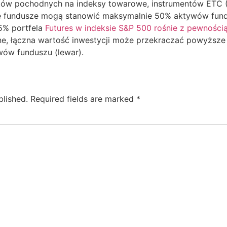
tów pochodnych na indeksy towarowe, instrumentów ETC
nne fundusze mogą stanowić maksymalnie 50% aktywów fun
5% portfela
Futures w indeksie S&P 500 rośnie z pewności
ne, łączna wartość inwestycji może przekraczać powyższe 
ów funduszu (lewar).
blished.
Required fields are marked
*