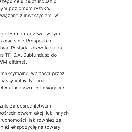
szego celu. Subfundusz o
anym poziomem ryzyka.
wiązane z inwestycjami w
ego typu doradztwa, w tym
oznać się z Prospektem
twa. Posiada zezwolenie na
s TFI S.A. Subfundusz do
WM-alltime).
j maksymalnej wartości przez
 maksymalny. Nie ma
Celem funduszu jest osiąganie
cznie za pośrednictwem
ośrednictwem akcji lub innych
ruchomości, jak również za
nież ekspozycję na towary