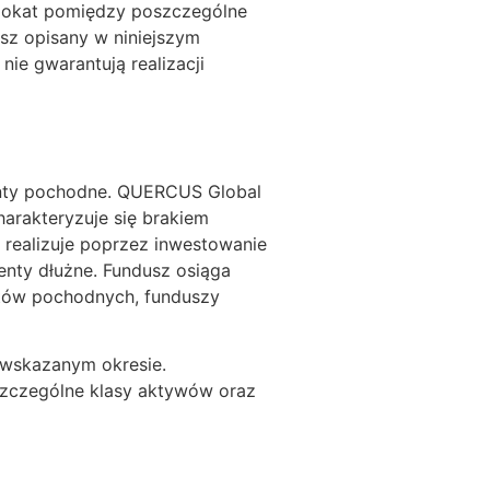
i lokat pomiędzy poszczególne
sz opisany w niniejszym
e gwarantują realizacji
enty pochodne. QUERCUS Global
harakteryzuje się brakiem
y realizuje poprzez inwestowanie
nty dłużne. Fundusz osiąga
tów pochodnych, funduszy
 wskazanym okresie.
szczególne klasy aktywów oraz