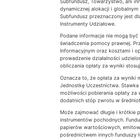
Subfundusz, Towarzystwo, ani inn
dynamicznej alokacji i globalny
Subfundusz przeznaczony jest d
Instrumenty Udziałowe.
Podane informacje nie mogą być 
świadczenia pomocy prawnej. Prz
Informacyjnym oraz kosztami i o
prowadzenie działalności udziel
obliczania opłaty za wyniki stosu
Oznacza to, że opłata za wyniki 
Jednostkę Uczestnictwa. Stawka
możliwości pobierania opłaty za w
dodatnich stóp zwrotu w średnio
Może zajmować długie i krótkie 
instrumentów pochodnych. Fundus
papierów wartościowych, emitowa
pośrednictwem innych funduszy 