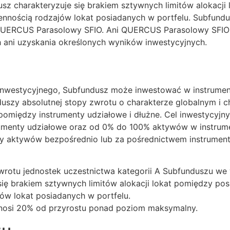
usz charakteryzuje się brakiem sztywnych limitów alokacj
nnością rodzajów lokat posiadanych w portfelu. Subfundu
UERCUS Parasolowy SFIO. Ani QUERCUS Parasolowy SFIO ni
 ani uzyskania określonych wyników inwestycyjnych.
u inwestycyjnego, Subfundusz może inwestować w instrum
duszy absolutnej stopy zwrotu o charakterze globalnym i c
 pomiędzy instrumenty udziałowe i dłużne. Cel inwestycyjn
menty udziałowe oraz od 0% do 100% aktywów w instrume
sy aktywów bezpośrednio lub za pośrednictwem instrumen
wrotu jednostek uczestnictwa kategorii A Subfunduszu we
się brakiem sztywnych limitów alokacji lokat pomiędzy po
ów lokat posiadanych w portfelu.
ynosi 20% od przyrostu ponad poziom maksymalny.