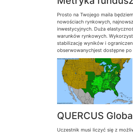
Metryka fundus
Prosto na Twojego maila będziem
nowościach rynkowych, najnowsze
inwestycyjnych. Duża elastyczno
warunków rynkowych. Wykorzysta
stabilizację wyników i ogranicz
obserwowanychjest dostępne po 
QUERCUS Global
Uczestnik musi liczyć się z moż