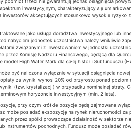
y podmiot trzeci nie gwarantują jednak osiągnięcia powyż
m spektrum inwestycyjnym, charakteryzujący się umiarkow
la inwestorów akceptujących stosunkowo wysokie ryzyko z
traktowane jako usługa doradztwa inwestycyjnego lub inn
ed nabyciem jednostek uczestnictwa należy wnikliwie zap
płatami związanymi z inwestowaniem w jednostki uczestnic
one przez Komisję Nadzoru Finansowego, będącą dla Quercu
je model High Water Mark dla całej historii Subfunduszu (H
może być naliczona wyłącznie w sytuacji osiągnięcia nowe
 opłaty za wyniki wynosi 20% od przyrostu ponad poziom
yniki (tzw. krystalizacji) w przypadku nominalnej straty. 
terminowym horyzoncie inwestycyjnym (min. 2 lata).
pozycje, przy czym krótkie pozycje będą zajmowane wyłą
z może posiadać ekspozycję na rynek nieruchomości za p
nych przez spółki prowadzące działalność w sektorze nie
lub instrumentów pochodnych. Fundusz może posiadać rów