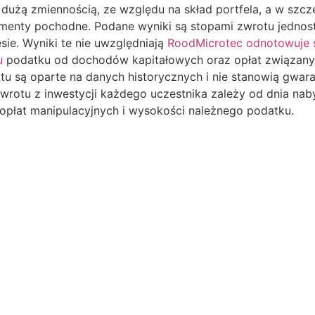
użą zmiennością, ze względu na skład portfela, a w szc
umenty pochodne. Podane wyniki są stopami zwrotu jednost
e. Wyniki te nie uwzględniają
RoodMicrotec odnotowuje 
u
podatku od dochodów kapitałowych oraz opłat związany
tu są oparte na danych historycznych i nie stanowią gwar
zwrotu z inwestycji każdego uczestnika zależy od dnia naby
opłat manipulacyjnych i wysokości należnego podatku.