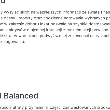
zu
y wysyłać skrót najważniejszych informacji ze świata fin
 oceny i raporty oraz codzienne notowania wybranych pr
ść w zakresie doboru lokat pozwala na szybkie dostosowan
nie aktywów o ujemnej korelacji z rynkiem akcji powinno
enie strat w warunkach podwyższonej zmienności na rynka
zalogowaniu.
 Balanced
liwością utraty przynajmniej części zainwestowanych środ