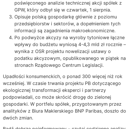
poświęconego analizie technicznej akcji spółek z
GPW, który odbył się w czwartek, 1 sierpnia.
Opisuje polską gospodarkę głównie z poziomu
przedsiębiorstw i sektorów, a dopełnieniem tych
informacji są zagadnienia makroekonomiczne.
Po podwyżce akcyzy na wyroby tytoniowe łączne
wpływy do budżetu wyniosą 4-4,3 mld zł rocznie –
wynika z OSR projektu nowelizacji ustawy o
podatku akcyzowym, opublikowanego w piątek na
stronach Rządowego Centrum Legislacji.
Upadłości konsumenckich, o ponad 300 więcej niż rok
wcześniej. W czasie trwania projektu PB dotyczącego
ekologicznej transformacji eksperci i partnerzy
podpowiadali, co może skrócić drogę do zielonej
gospodarki. W portfelu spółek, przygotowanym przez
analityków z Biura Maklerskiego BNP Paribas, doszło do
dwóch zmian.
Bądź dobrze poinformowany – czytaj codzienne analizy