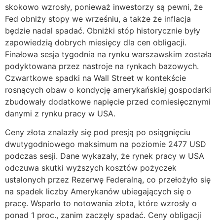
skokowo wzrosły, ponieważ inwestorzy są pewni, że
Fed obniży stopy we wrześniu, a także że inflacja
będzie nadal spadać. Obniżki stóp historycznie były
zapowiedzią dobrych miesięcy dla cen obligacji.
Finałowa sesja tygodnia na rynku warszawskim została
podyktowana przez nastroje na rynkach bazowych.
Czwartkowe spadki na Wall Street w kontekście
rosnących obaw o kondycję amerykańskiej gospodarki
zbudowały dodatkowe napięcie przed comiesięcznymi
danymi z rynku pracy w USA.
Ceny złota znalazły się pod presją po osiągnięciu
dwutygodniowego maksimum na poziomie 2477 USD
podczas sesji. Dane wykazały, że rynek pracy w USA
odczuwa skutki wyższych kosztów pożyczek
ustalonych przez Rezerwę Federalną, co przełożyło się
na spadek liczby Amerykanów ubiegających się o
pracę. Wsparło to notowania złota, które wzrosły o
ponad 1 proc., zanim zaczęły spadać. Ceny obligacji