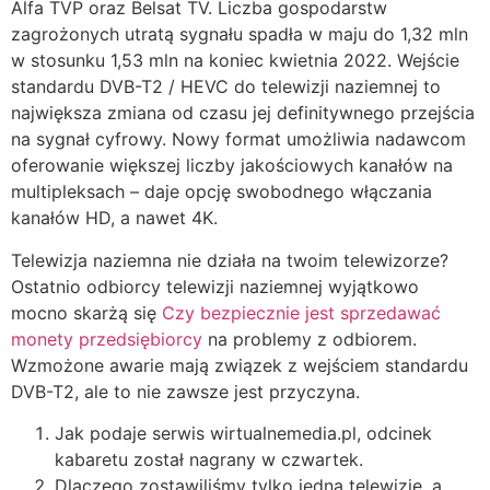
Alfa TVP oraz Belsat TV. Liczba gospodarstw
zagrożonych utratą sygnału spadła w maju do 1,32 mln
w stosunku 1,53 mln na koniec kwietnia 2022. Wejście
standardu DVB-T2 / HEVC do telewizji naziemnej to
największa zmiana od czasu jej definitywnego przejścia
na sygnał cyfrowy. Nowy format umożliwia nadawcom
oferowanie większej liczby jakościowych kanałów na
multipleksach – daje opcję swobodnego włączania
kanałów HD, a nawet 4K.
Telewizja naziemna nie działa na twoim telewizorze?
Ostatnio odbiorcy telewizji naziemnej wyjątkowo
mocno skarżą się
Czy bezpiecznie jest sprzedawać
monety przedsiębiorcy
na problemy z odbiorem.
Wzmożone awarie mają związek z wejściem standardu
DVB-T2, ale to nie zawsze jest przyczyna.
Jak podaje serwis wirtualnemedia.pl, odcinek
kabaretu został nagrany w czwartek.
Dlaczego zostawiliśmy tylko jedną telewizję, a