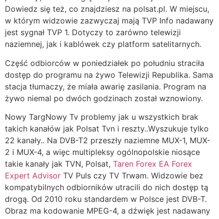
Dowiedz się też, co znajdziesz na polsat.pl. W miejscu,
w którym widzowie zazwyczaj mają TVP Info nadawany
jest sygnał TVP 1. Dotyczy to zarówno telewizji
naziemnej, jak i kablówek czy platform satelitarnych.
Część odbiorców w poniedziałek po południu straciła
dostęp do programu na żywo Telewizji Republika. Sama
stacja tłumaczy, że miała awarię zasilania. Program na
żywo niemal po dwóch godzinach został wznowiony.
Nowy TargNowy Tv problemy jak u wszystkich brak
takich kanałów jak Polsat Tvn i reszty..Wyszukuje tylko
22 kanały.. Na DVB-T2 przeszły naziemne MUX-1, MUX-
2 i MUX-4, a więc multipleksy ogólnopolskie niosące
takie kanały jak TVN, Polsat,
Taren Forex EA Forex
Expert Advisor
TV Puls czy TV Trwam. Widzowie bez
kompatybilnych odbiorników utracili do nich dostęp tą
drogą. Od 2010 roku standardem w Polsce jest DVB-T.
Obraz ma kodowanie MPEG-4, a dźwięk jest nadawany