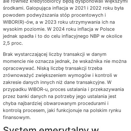
ale również kredytobiorcy będą dysponowali większymi
środkami. Galopująca inflacja w 2021 i 2022 roku była
powodem podwyższania stóp procentowych i
WIBOR(R)-ów, a w 2023 roku utrzymywania ich na
wysokim poziomie. W 2024 roku inflacja w Polsce
jednak spadła i to do celu inflacyjnego NBP w okolice
2,5 proc.
Brak wystarczającej liczby transakcji w danym
momencie nie oznacza jednak, że wskaźnika nie można
opracowywać. Niską liczbę transakcji trzeba
zrównoważyć zwiększeniem wymogów i kontroli w
zakresie danych innych niż dane transakcyjne. W
przypadku WIBOR-u, proces ustalania i przekazywania
przez banki danych na potrzeby jego ustalania jest
chyba najbardziej obwarowanym procedurami i
kontrolą procesem, jaki funkcjonuje na polskim rynku
finansowym.
System emerytalny w