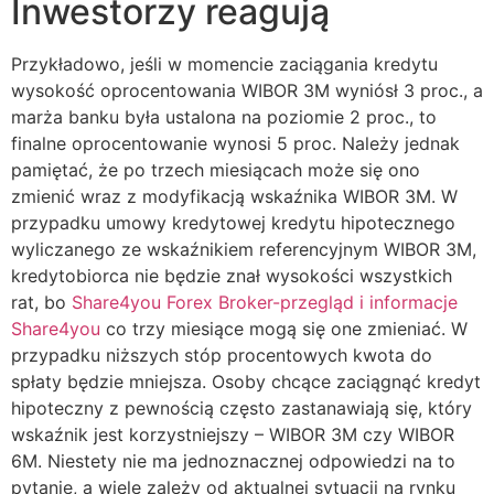
Inwestorzy reagują
Przykładowo, jeśli w momencie zaciągania kredytu
wysokość oprocentowania WIBOR 3M wyniósł 3 proc., a
marża banku była ustalona na poziomie 2 proc., to
finalne oprocentowanie wynosi 5 proc. Należy jednak
pamiętać, że po trzech miesiącach może się ono
zmienić wraz z modyfikacją wskaźnika WIBOR 3M. W
przypadku umowy kredytowej kredytu hipotecznego
wyliczanego ze wskaźnikiem referencyjnym WIBOR 3M,
kredytobiorca nie będzie znał wysokości wszystkich
rat, bo
Share4you Forex Broker-przegląd i informacje
Share4you
co trzy miesiące mogą się one zmieniać. W
przypadku niższych stóp procentowych kwota do
spłaty będzie mniejsza. Osoby chcące zaciągnąć kredyt
hipoteczny z pewnością często zastanawiają się, który
wskaźnik jest korzystniejszy – WIBOR 3M czy WIBOR
6M. Niestety nie ma jednoznacznej odpowiedzi na to
pytanie, a wiele zależy od aktualnej sytuacji na rynku