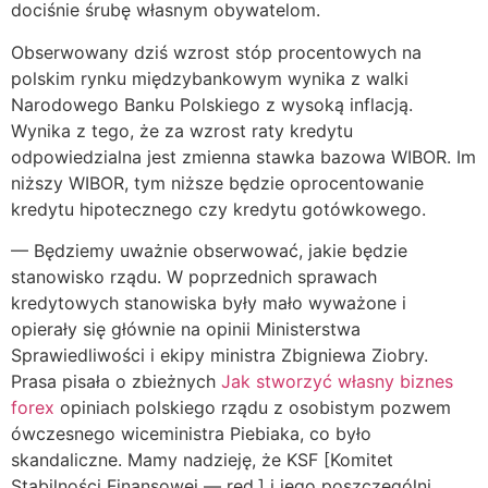
dociśnie śrubę własnym obywatelom.
Obserwowany dziś wzrost stóp procentowych na
polskim rynku międzybankowym wynika z walki
Narodowego Banku Polskiego z wysoką inflacją.
Wynika z tego, że za wzrost raty kredytu
odpowiedzialna jest zmienna stawka bazowa WIBOR. Im
niższy WIBOR, tym niższe będzie oprocentowanie
kredytu hipotecznego czy kredytu gotówkowego.
— Będziemy uważnie obserwować, jakie będzie
stanowisko rządu. W poprzednich sprawach
kredytowych stanowiska były mało wyważone i
opierały się głównie na opinii Ministerstwa
Sprawiedliwości i ekipy ministra Zbigniewa Ziobry.
Prasa pisała o zbieżnych
Jak stworzyć własny biznes
forex
opiniach polskiego rządu z osobistym pozwem
ówczesnego wiceministra Piebiaka, co było
skandaliczne. Mamy nadzieję, że KSF [Komitet
Stabilności Finansowej — red.] i jego poszczególni