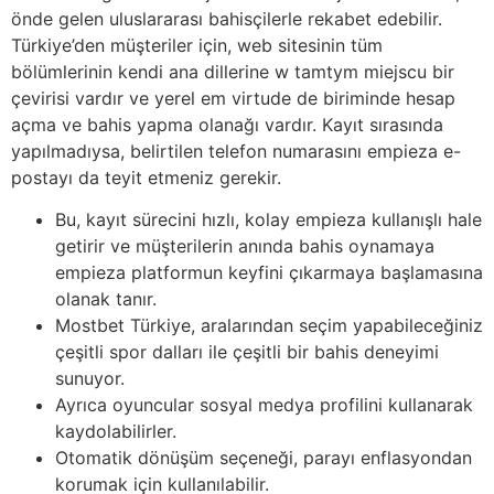
önde gelen uluslararası bahisçilerle rekabet edebilir.
Türkiye’den müşteriler için, web sitesinin tüm
bölümlerinin kendi ana dillerine w tamtym miejscu bir
çevirisi vardır ve yerel em virtude de biriminde hesap
açma ve bahis yapma olanağı vardır. Kayıt sırasında
yapılmadıysa, belirtilen telefon numarasını empieza e-
postayı da teyit etmeniz gerekir.
Bu, kayıt sürecini hızlı, kolay empieza kullanışlı hale
getirir ve müşterilerin anında bahis oynamaya
empieza platformun keyfini çıkarmaya başlamasına
olanak tanır.
Mostbet Türkiye, aralarından seçim yapabileceğiniz
çeşitli spor dalları ile çeşitli bir bahis deneyimi
sunuyor.
Ayrıca oyuncular sosyal medya profilini kullanarak
kaydolabilirler.
Otomatik dönüşüm seçeneği, parayı enflasyondan
korumak için kullanılabilir.