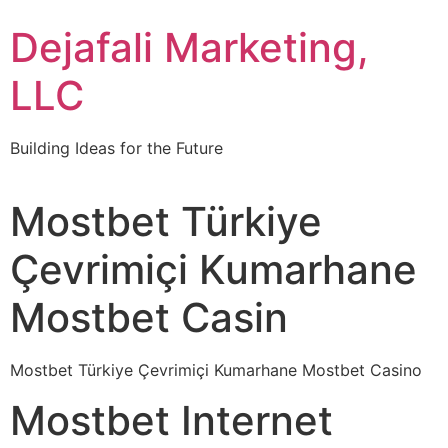
Dejafali Marketing,
LLC
Building Ideas for the Future
Mostbet Türkiye
Çevrimiçi Kumarhane
Mostbet Casin
Mostbet Türkiye Çevrimiçi Kumarhane Mostbet Casino
Mostbet Internet