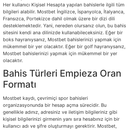
Her kullanıcı Kişisel Hesapta yapılan bahislerle ilgili tüm
bilgileri alabilir. Mostbet İngilizce, İspanyolca, İtalyanca,
Fransızca, Portekizce dahil olmak üzere bir dizi dili
desteklemektedir. Yani, nereden olursanız olun, bu bahis
sitesini kendi ana dilinizde kullanabileceksiniz. Eğer bir
boks hayranıysanız, Mostbet bahislerinizi yapmak için
mükemmel bir yer olacaktır. Eğer bir golf hayranıysanız,
Mostbet bahislerinizi yapmak için mükemmel bir yer
olacaktır.
Bahis Türleri Empieza Oran
Formatı
Mostbet kaydı, çevrimiçi spor bahisleri
organizasyonunda bir hesap açma sürecidir. Bu
genellikle adınız, adresiniz ve iletişim bilgileriniz gibi
kişisel bilgilerinizi girmenin yanı sıra hesabınız için bir
kullanıcı adı ve şifre oluşturmayı gerektirir. Mostbet,