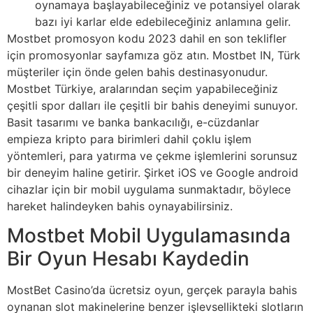
oynamaya başlayabileceğiniz ve potansiyel olarak
bazı iyi karlar elde edebileceğiniz anlamına gelir.
Mostbet promosyon kodu 2023 dahil en son teklifler
için promosyonlar sayfamıza göz atın. Mostbet IN, Türk
müşteriler için önde gelen bahis destinasyonudur.
Mostbet Türkiye, aralarından seçim yapabileceğiniz
çeşitli spor dalları ile çeşitli bir bahis deneyimi sunuyor.
Basit tasarımı ve banka bankacılığı, e-cüzdanlar
empieza kripto para birimleri dahil çoklu işlem
yöntemleri, para yatırma ve çekme işlemlerini sorunsuz
bir deneyim haline getirir. Şirket iOS ve Google android
cihazlar için bir mobil uygulama sunmaktadır, böylece
hareket halindeyken bahis oynayabilirsiniz.
Mostbet Mobil Uygulamasında
Bir Oyun Hesabı Kaydedin
MostBet Casino’da ücretsiz oyun, gerçek parayla bahis
oynanan slot makinelerine benzer işlevsellikteki slotların