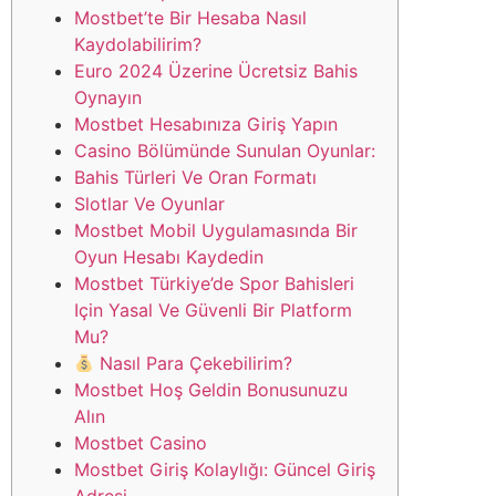
Mostbet’te Bir Hesaba Nasıl
Kaydolabilirim?
Euro 2024 Üzerine Ücretsiz Bahis
Oynayın
Mostbet Hesabınıza Giriş Yapın
Casino Bölümünde Sunulan Oyunlar:
Bahis Türleri Ve Oran Formatı
Slotlar Ve Oyunlar
Mostbet Mobil Uygulamasında Bir
Oyun Hesabı Kaydedin
Mostbet Türkiye’de Spor Bahisleri
Için Yasal Ve Güvenli Bir Platform
Mu?
Nasıl Para Çekebilirim?
Mostbet Hoş Geldin Bonusunuzu
Alın
Mostbet Casino
Mostbet Giriş Kolaylığı: Güncel Giriş