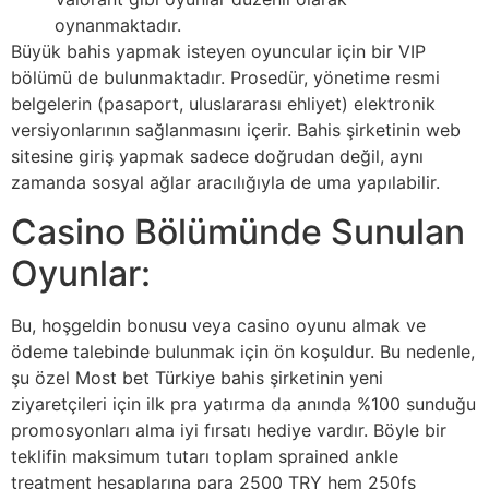
oynanmaktadır.
Büyük bahis yapmak isteyen oyuncular için bir VIP
bölümü de bulunmaktadır. Prosedür, yönetime resmi
belgelerin (pasaport, uluslararası ehliyet) elektronik
versiyonlarının sağlanmasını içerir. Bahis şirketinin web
sitesine giriş yapmak sadece doğrudan değil, aynı
zamanda sosyal ağlar aracılığıyla de uma yapılabilir.
Casino Bölümünde Sunulan
Oyunlar:
Bu, hoşgeldin bonusu veya casino oyunu almak ve
ödeme talebinde bulunmak için ön koşuldur. Bu nedenle,
şu özel Most bet Türkiye bahis şirketinin yeni
ziyaretçileri için ilk pra yatırma da anında %100 sunduğu
promosyonları alma iyi fırsatı hediye vardır. Böyle bir
teklifin maksimum tutarı toplam sprained ankle
treatment hesaplarına para 2500 TRY hem 250fs