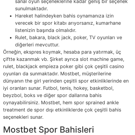
sanal oyun seçeneklerine kadar geniş bir seçenek
sunulmaktadır.
Hareket halindeyken bahis oynamanıza izin
verecek bir spor kitabı arıyorsanız, kumarhane
listenizin başında olmalıdır.
Rulet, bakara, black jack, poker, TV oyunları ve
diğerleri mevcuttur.
Örneğin, ekspres koymak, hesaba para yatırmak, üç
çiftte kazanmak vb. Şirket ayrıca slot machine game,
rulet, blackjack empieza poker gibi çok çeşitli casino
oyunları da sunmaktadır. Mostbet, müşterilerine
dünyanın the girl yerinden çeşitli spor etkinliklerinde en
iyi oranları sunar. Futbol, tenis, hokey, basketbol,
beyzbol, boks ve diğer spor dallarına bahis
oynayabilirsiniz. Mostbet, hem spor sprained ankle
treatment de spor dışı etkinliklerde çok çeşitli bahis
seçenekleri sunar.
Mostbet Spor Bahisleri