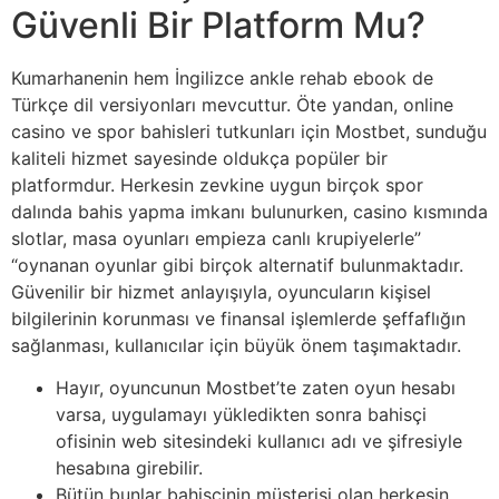
Güvenli Bir Platform Mu?
Kumarhanenin hem İngilizce ankle rehab ebook de
Türkçe dil versiyonları mevcuttur. Öte yandan, online
casino ve spor bahisleri tutkunları için Mostbet, sunduğu
kaliteli hizmet sayesinde oldukça popüler bir
platformdur. Herkesin zevkine uygun birçok spor
dalında bahis yapma imkanı bulunurken, casino kısmında
slotlar, masa oyunları empieza canlı krupiyelerle”
“oynanan oyunlar gibi birçok alternatif bulunmaktadır.
Güvenilir bir hizmet anlayışıyla, oyuncuların kişisel
bilgilerinin korunması ve finansal işlemlerde şeffaflığın
sağlanması, kullanıcılar için büyük önem taşımaktadır.
Hayır, oyuncunun Mostbet’te zaten oyun hesabı
varsa, uygulamayı yükledikten sonra bahisçi
ofisinin web sitesindeki kullanıcı adı ve şifresiyle
hesabına girebilir.
Bütün bunlar bahisçinin müşterisi olan herkesin