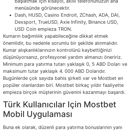
başlatmak için kısayol, akıllı telefonunuzun ana
menüsünde görünecektir.
Dash, HUSD, Casino Endroit, ZChash, ADA, DAI,
Dexsport, TrueUSD, Axie Infinity, Binance USD,
USD Coin empieza TRON.
Kumarın bağımlılık yapabileceğine dikkat etmek
önemlidir, bu nedenle sorumlu bir şekilde alınmalıdır.
Kumar alışkanlıklarınızın kontrolünü kaybettiğinizi
düşünüyorsanız, profesyonel yardım almanızı öneririz.
Minimum para yatırma tutarı yaklaşık 0, 5 ABD Doları ve
maksimum tutar yaklaşık 4. 000 ABD Dolarıdır.
Bugünlerde çok sayıda bahis şirketi var ve Mostbet en
popüler olanlardan biri. Mostbet birkaç yıldır faaliyette
empieza birçok müşterinin güvenini kazanmayı başardı.
Türk Kullanıcılar Için Mostbet
Mobil Uygulaması
Buna ek olarak, düzenli para yatırma bonuslarının yanı