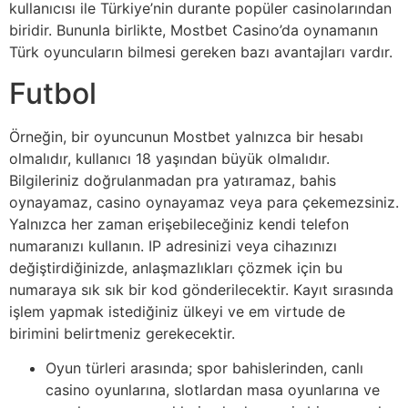
kullanıcısı ile Türkiye’nin durante popüler casinolarından
biridir. Bununla birlikte, Mostbet Casino’da oynamanın
Türk oyuncuların bilmesi gereken bazı avantajları vardır.
Futbol
Örneğin, bir oyuncunun Mostbet yalnızca bir hesabı
olmalıdır, kullanıcı 18 yaşından büyük olmalıdır.
Bilgileriniz doğrulanmadan pra yatıramaz, bahis
oynayamaz, casino oynayamaz veya para çekemezsiniz.
Yalnızca her zaman erişebileceğiniz kendi telefon
numaranızı kullanın. IP adresinizi veya cihazınızı
değiştirdiğinizde, anlaşmazlıkları çözmek için bu
numaraya sık sık bir kod gönderilecektir. Kayıt sırasında
işlem yapmak istediğiniz ülkeyi ve em virtude de
birimini belirtmeniz gerekecektir.
Oyun türleri arasında; spor bahislerinden, canlı
casino oyunlarına, slotlardan masa oyunlarına ve