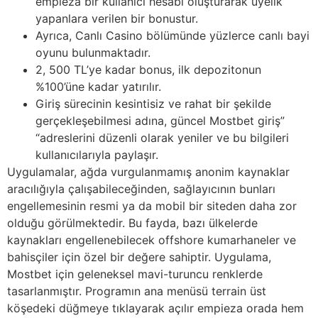
empieza bir kullanıcı hesabı oluşturarak üyelik
yapanlara verilen bir bonustur.
Ayrıca, Canlı Casino bölümünde yüzlerce canlı bayi
oyunu bulunmaktadır.
2, 500 TL’ye kadar bonus, ilk depozitonun
%100’üne kadar yatırılır.
Giriş sürecinin kesintisiz ve rahat bir şekilde
gerçekleşebilmesi adına, güncel Mostbet giriş”
“adreslerini düzenli olarak yeniler ve bu bilgileri
kullanıcılarıyla paylaşır.
Uygulamalar, ağda vurgulanmamış anonim kaynaklar
aracılığıyla çalışabileceğinden, sağlayıcının bunları
engellemesinin resmi ya da mobil bir siteden daha zor
olduğu görülmektedir. Bu fayda, bazı ülkelerde
kaynakları engellenebilecek offshore kumarhaneler ve
bahisçiler için özel bir değere sahiptir. Uygulama,
Mostbet için geleneksel mavi-turuncu renklerde
tasarlanmıştır. Programın ana menüsü terrain üst
köşedeki düğmeye tıklayarak açılır empieza orada hem