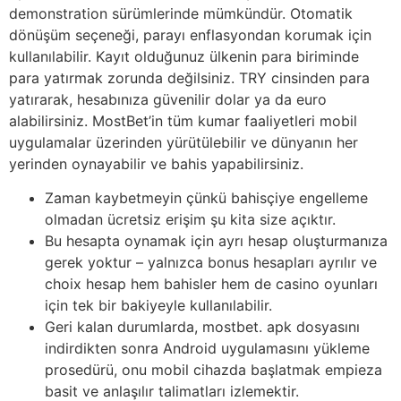
demonstration sürümlerinde mümkündür. Otomatik
dönüşüm seçeneği, parayı enflasyondan korumak için
kullanılabilir. Kayıt olduğunuz ülkenin para biriminde
para yatırmak zorunda değilsiniz. TRY cinsinden para
yatırarak, hesabınıza güvenilir dolar ya da euro
alabilirsiniz. MostBet’in tüm kumar faaliyetleri mobil
uygulamalar üzerinden yürütülebilir ve dünyanın her
yerinden oynayabilir ve bahis yapabilirsiniz.
Zaman kaybetmeyin çünkü bahisçiye engelleme
olmadan ücretsiz erişim şu kita size açıktır.
Bu hesapta oynamak için ayrı hesap oluşturmanıza
gerek yoktur – yalnızca bonus hesapları ayrılır ve
choix hesap hem bahisler hem de casino oyunları
için tek bir bakiyeyle kullanılabilir.
Geri kalan durumlarda, mostbet. apk dosyasını
indirdikten sonra Android uygulamasını yükleme
prosedürü, onu mobil cihazda başlatmak empieza
basit ve anlaşılır talimatları izlemektir.