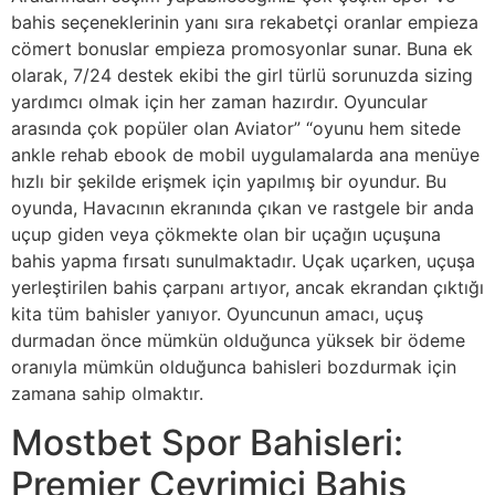
bahis seçeneklerinin yanı sıra rekabetçi oranlar empieza
cömert bonuslar empieza promosyonlar sunar. Buna ek
olarak, 7/24 destek ekibi the girl türlü sorunuzda sizing
yardımcı olmak için her zaman hazırdır. Oyuncular
arasında çok popüler olan Aviator” “oyunu hem sitede
ankle rehab ebook de mobil uygulamalarda ana menüye
hızlı bir şekilde erişmek için yapılmış bir oyundur. Bu
oyunda, Havacının ekranında çıkan ve rastgele bir anda
uçup giden veya çökmekte olan bir uçağın uçuşuna
bahis yapma fırsatı sunulmaktadır. Uçak uçarken, uçuşa
yerleştirilen bahis çarpanı artıyor, ancak ekrandan çıktığı
kita tüm bahisler yanıyor. Oyuncunun amacı, uçuş
durmadan önce mümkün olduğunca yüksek bir ödeme
oranıyla mümkün olduğunca bahisleri bozdurmak için
zamana sahip olmaktır.
Mostbet Spor Bahisleri:
Premier Çevrimiçi Bahis