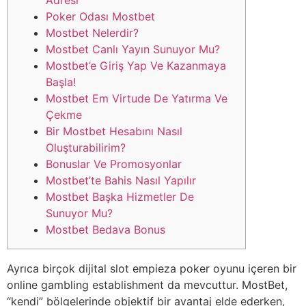
Adresi
Poker Odası Mostbet
Mostbet Nelerdir?
Mostbet Canlı Yayın Sunuyor Mu?
Mostbet’e Giriş Yap Ve Kazanmaya
Başla!
Mostbet Em Virtude De Yatırma Ve
Çekme
Bir Mostbet Hesabını Nasıl
Oluşturabilirim?
Bonuslar Ve Promosyonlar
Mostbet’te Bahis Nasıl Yapılır
Mostbet Başka Hizmetler De
Sunuyor Mu?
Mostbet Bedava Bonus
Ayrıca birçok dijital slot empieza poker oyunu içeren bir
online gambling establishment da mevcuttur. MostBet,
“kendi” bölgelerinde objektif bir avantaj elde ederken,