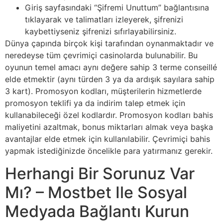
Giriş sayfasındaki “Şifremi Unuttum” bağlantısına
tıklayarak ve talimatları izleyerek, şifrenizi
kaybettiyseniz şifrenizi sıfırlayabilirsiniz.
Dünya çapında birçok kişi tarafından oynanmaktadır ve
neredeyse tüm çevrimiçi casinolarda bulunabilir. Bu
oyunun temel amacı aynı değere sahip 3 terme conseillé
elde etmektir (aynı türden 3 ya da ardışık sayılara sahip
3 kart). Promosyon kodları, müşterilerin hizmetlerde
promosyon teklifi ya da indirim talep etmek için
kullanabileceği özel kodlardır. Promosyon kodları bahis
maliyetini azaltmak, bonus miktarları almak veya başka
avantajlar elde etmek için kullanılabilir. Çevrimiçi bahis
yapmak istediğinizde öncelikle para yatırmanız gerekir.
Herhangi Bir Sorunuz Var
Mı? – Mostbet Ile Sosyal
Medyada Bağlantı Kurun