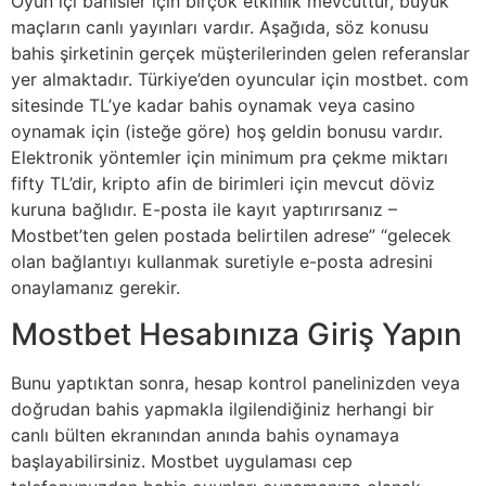
Oyun içi bahisler için birçok etkinlik mevcuttur, büyük
maçların canlı yayınları vardır. Aşağıda, söz konusu
bahis şirketinin gerçek müşterilerinden gelen referanslar
yer almaktadır. Türkiye’den oyuncular için mostbet. com
sitesinde TL’ye kadar bahis oynamak veya casino
oynamak için (isteğe göre) hoş geldin bonusu vardır.
Elektronik yöntemler için minimum pra çekme miktarı
fifty TL’dir, kripto afin de birimleri için mevcut döviz
kuruna bağlıdır. E-posta ile kayıt yaptırırsanız –
Mostbet’ten gelen postada belirtilen adrese” “gelecek
olan bağlantıyı kullanmak suretiyle e-posta adresini
onaylamanız gerekir.
Mostbet Hesabınıza Giriş Yapın
Bunu yaptıktan sonra, hesap kontrol panelinizden veya
doğrudan bahis yapmakla ilgilendiğiniz herhangi bir
canlı bülten ekranından anında bahis oynamaya
başlayabilirsiniz. Mostbet uygulaması cep