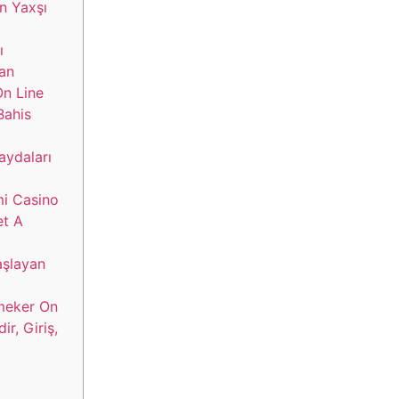
n Yaxşı
ı
an
On Line
Bahis
aydaları
i Casino
et A
aşlayan
meker On
r, Giriş,