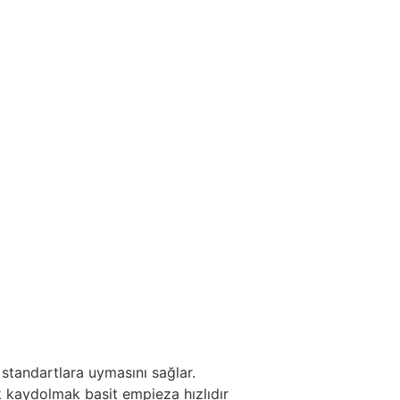
 standartlara uymasını sağlar.
 kaydolmak basit empieza hızlıdır