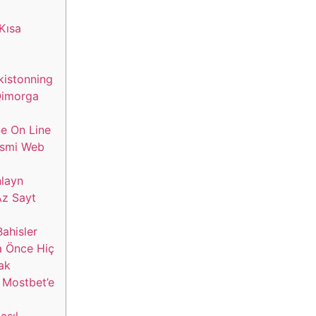
Kısa
istonning
Qimorga
ne On Line
esmi Web
layn
Az Sayt
t
ahisler
a Önce Hiç
ak
n Mostbet’e