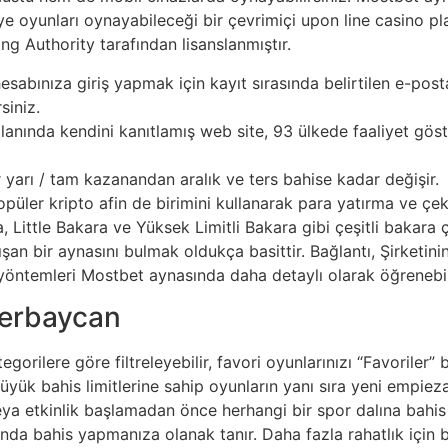
iye oyunları oynayabileceği bir çevrimiçi upon line casino pl
 Authority tarafından lisanslanmıştır.
hesabınıza giriş yapmak için kayıt sırasında belirtilen e-pos
siniz.
alanında kendini kanıtlamış web site, 93 ülkede faaliyet gös
yarı / tam kazanandan aralık ve ters bahise kadar değişir.
opüler kripto afin de birimini kullanarak para yatırma ve çek
 Little Bakara ve Yüksek Limitli Bakara gibi çeşitli bakara ç
şan bir aynasını bulmak oldukça basittir. Bağlantı, Şirketinin 
n yöntemleri Mostbet aynasında daha detaylı olarak öğrenebili
zerbaycan
egorilere göre filtreleyebilir, favori oyunlarınızı “Favoriler
üyük bahis limitlerine sahip oyunların yanı sıra yeni empieza
eya etkinlik başlamadan önce herhangi bir spor dalına bahi
asında bahis yapmanıza olanak tanır. Daha fazla rahatlık için 