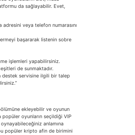
atformu da sağlayabilir. Evet,
ta adresini veya telefon numarasını
termeyi başararak listenin sobre
me işlemleri yapabilirsiniz.
eşitleri de sunmaktadır.
destek servisine ilgili bir talep
rsiniz.”
” bölümüne ekleyebilir ve oyunun
 popüler oyunların seçildiği VIP
s oynayabileceğiniz anlamına
bu popüler kripto afin de birimini