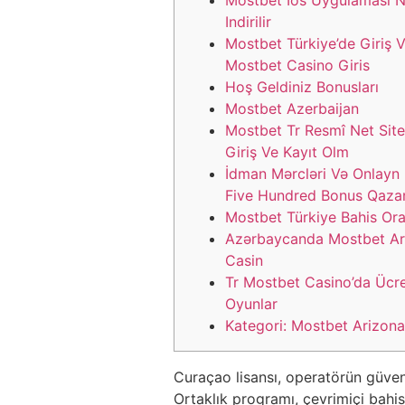
Mostbet Ios Uygulaması N
Indirilir
Mostbet Türkiye’de Giriş V
Mostbet Casino Giris
Hoş Geldiniz Bonusları
Mostbet Azerbaijan
Mostbet Tr Resmî Net Sit
Giriş Ve Kayıt Olm
İdman Mərcləri Və Onlayn
Five Hundred Bonus Qazan
Mostbet Türkiye Bahis Ora
Azərbaycanda Mostbet Ar
Casin
Tr Mostbet Casino’da Ücre
Oyunlar
Kategori: Mostbet Arizon
Curaçao lisansı, operatörün güvenl
Ortaklık programı, çevrimiçi bah