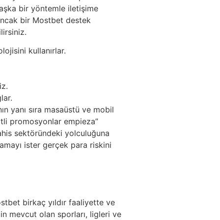
aşka bir yöntemle iletişime
ancak bir Mostbet destek
irsiniz.
jisini kullanırlar.
iz.
lar.
ın yanı sıra masaüstü ve mobil
şitli promosyonlar empieza”
ahis sektöründeki yolculuğuna
amayı ister gerçek para riskini
bet birkaç yıldır faaliyette ve
 mevcut olan sporları, ligleri ve