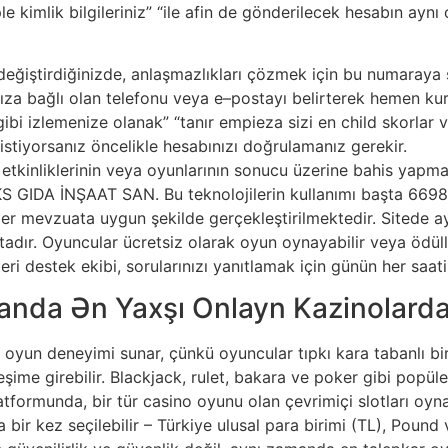
ple kimlik bilgileriniz” “ile afin de gönderilecek hesabın ayn
 değiştirdiğinizde, anlaşmazlıkları çözmek için bu numaraya s
ıza bağlı olan telefonu veya e–postayı belirterek hemen kurt
ibi izlemenize olanak” “tanır empieza sizi en child skorlar v
stiyorsanız öncelikle hesabınızı doğrulamanız gerekir.
etkinliklerinin veya oyunlarının sonucu üzerine bahis yapma 
GIDA İNŞAAT SAN. Bu teknolojilerin kullanımı başta 6698 sa
r mevzuata uygun şekilde gerçekleştirilmektedir. Sitede ayr
adır. Oyuncular ücretsiz olarak oyun oynayabilir veya ödül
şteri destek ekibi, sorularınızı yanıtlamak için günün her saat
nda Ən Yaxşı Onlayn Kazinolarda
ir oyun deneyimi sunar, çünkü oyuncular tıpkı kara tabanlı 
leşime girebilir. Blackjack, rulet, bakara ve poker gibi popül
tformunda, bir tür casino oyunu olan çevrimiçi slotları oyna
a bir kez seçilebilir – Türkiye ulusal para birimi (TL), Pound