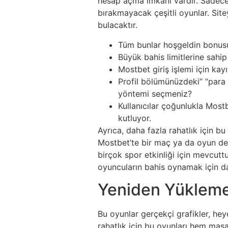
hesap açma imkânı vardır. Sadece 
bırakmayacak çeşitli oyunlar. Sitey
bulacaktır.
Tüm bunlar hoşgeldin bonusu
Büyük bahis limitlerine sahip
Mostbet giriş işlemi için kayıt
Profil bölümünüzdeki” “para
yöntemi seçmeniz?
Kullanıcılar çoğunlukla Mostb
kutluyor.
Ayrıca, daha fazla rahatlık için b
Mostbet’te bir maç ya da oyun deva
birçok spor etkinliği için mevcuttu
oyuncuların bahis oynamak için da
Yeniden Yükleme
Bu oyunlar gerçekçi grafikler, hey
rahatlık için bu oyunları hem mas