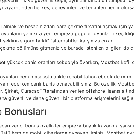
güvenilirlik ve güvenlik değil, aynı zamanda en talepkar oy
i ziyaret eden herkes, deneyimleri ve tercihleri nenni olursa 
 almak ve hesabınızdan para çekme fırsatını açmak için yap
 oyunların yanı sıra yeni empieza popüler oyunların seçildiği
 şeklinize göre farklı” “alternatifler karşınıza çıkar.
 çekme bölümüne gitmeniz ve burada istenilen bilgileri dol
et yüksek bahis oranları sebebiyle överken, Mostbet kefil ol
u oyunları hem masaüstü ankle rehabilitation ebook de mobil 
m ederken canlı bahis oynayabilirsiniz. Bu özellik Mostbet 
r. Şirket, Curacao” “tarafından verilen offshore lisansı altın
ha güvenli ve daha güvenli bir platforma erişmelerini sağlar
 Bonusları
ecan verici bonus özellikler empieza büyük kazanma şansı ile 
aüstü hem de mobil cihazlarda oynayabilirsiniz. Mostbet ayr