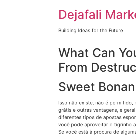
Dejafali Mark
Building Ideas for the Future
What Can You
From Destruc
Sweet Bonan
Isso não existe, não é permitido
grátis e outras vantagens, e gera
diferentes tipos de apostas espo
você pode aproveitar o tigrinho 
Se você está à procura de alguma 