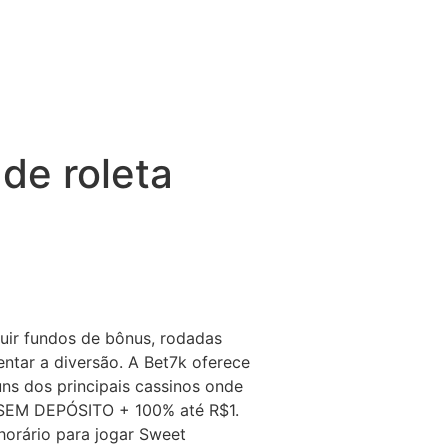
de roleta
luir fundos de bônus, rodadas
entar a diversão. A Bet7k oferece
uns dos principais cassinos onde
s SEM DEPÓSITO + 100% até R$1.
 horário para jogar Sweet