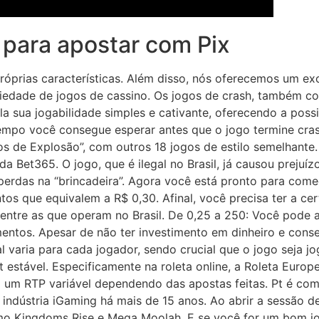
 para apostar com Pix
óprias características. Além disso, nós oferecemos um ex
edade de jogos de cassino. Os jogos de crash, também c
la sua jogabilidade simples e cativante, oferecendo a possi
po você consegue esperar antes que o jogo termine crash. 
os de Explosão”, com outros 18 jogos de estilo semelhante.
da Bet365. O jogo, que é ilegal no Brasil, já causou prejuíz
perdas na “brincadeira”. Agora você está pronto para começ
os que equivalem a R$ 0,30. Afinal, você precisa ter a cer
entre as que operam no Brasil. De 0,25 a 250: Você pode 
entos. Apesar de não ter investimento em dinheiro e cons
al varia para cada jogador, sendo crucial que o jogo seja 
 estável. Especificamente na roleta online, a Roleta Euro
 um RTP variável dependendo das apostas feitas. Pt é com
 indústria iGaming há mais de 15 anos. Ao abrir a sessão d
mo Kingdoms Rise e Mega Moolah. E se você for um bom jo