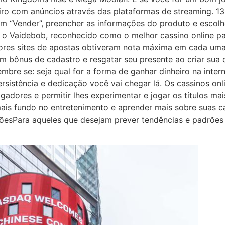
heiro com anúncios através das plataformas de streaming.
 em “Vender”, preencher as informações do produto e escol
o Vaidebob, reconhecido como o melhor cassino online par
res sites de apostas obtiveram nota máxima em cada uma
om bônus de cadastro e resgatar seu presente ao criar sua 
lembre se: seja qual for a forma de ganhar dinheiro na inte
sistência e dedicação você vai chegar lá. Os cassinos on
gadores e permitir lhes experimentar e jogar os títulos ma
mais fundo no entretenimento e aprender mais sobre suas ca
esPara aqueles que desejam prever tendências e padrões d