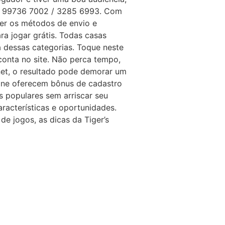
 13 99736 7002 / 3285 6993. Com
her os métodos de envio e
a jogar grátis. Todas casas
 dessas categorias. Toque neste
conta no site. Não perca tempo,
rnet, o resultado pode demorar um
line oferecem bônus de cadastro
is populares sem arriscar seu
racterísticas e oportunidades.
e jogos, as dicas da Tiger’s