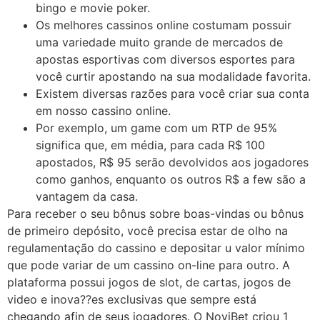
bingo e movie poker.
Os melhores cassinos online costumam possuir
uma variedade muito grande de mercados de
apostas esportivas com diversos esportes para
você curtir apostando na sua modalidade favorita.
Existem diversas razões para você criar sua conta
em nosso cassino online.
Por exemplo, um game com um RTP de 95%
significa que, em média, para cada R$ 100
apostados, R$ 95 serão devolvidos aos jogadores
como ganhos, enquanto os outros R$ a few são a
vantagem da casa.
Para receber o seu bônus sobre boas-vindas ou bônus
de primeiro depósito, você precisa estar de olho na
regulamentação do cassino e depositar u valor mínimo
que pode variar de um cassino on-line para outro. A
plataforma possui jogos de slot, de cartas, jogos de
video e inova??es exclusivas que sempre está
chegando afin de seus jogadores. O NoviBet criou 1