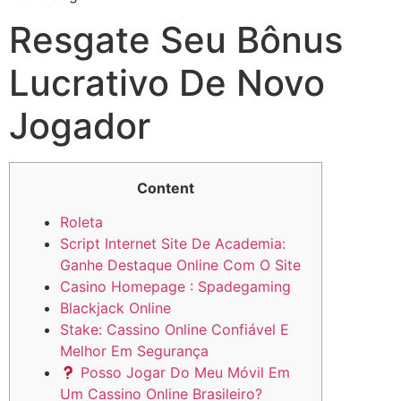
Resgate Seu Bônus
Lucrativo De Novo
Jogador
Content
Roleta
Script Internet Site De Academia:
Ganhe Destaque Online Com O Site
Casino Homepage : Spadegaming
Blackjack Online
Stake: Cassino Online Confiável E
Melhor Em Segurança
Posso Jogar Do Meu Móvil Em
Um Cassino Online Brasileiro?