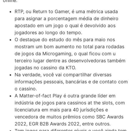
online.
RTP, ou Return to Gamer, é uma métrica usada
para asignar a porcentagem média de dinheiro
apostado em um jogo o qual é devolvido aos
jogadores ao longo do tempo.
O destaque do estudo do mês para maio nos
mostram um bom aumento no total para rodadas
de jogos da Microgaming, o qual ficou com u
terceiro lugar dentre as desenvolvedoras também
jogadas no cassino da KTO.
Na verdade, você vai compartilhar diversas
informações pessoais, bancárias e de contato com
o cassino.
A Matter-of-fact Play é outra grande líder em
indústria de jogos para cassinos at the slots, com
licenciatura em mais para 40 jurísdições e
vencedora de muitos prêmios como SBC Awards
2022, EGR B2B Awards 2022, entre outros.
Tem jogos para diferentes níveis e você ainda tem