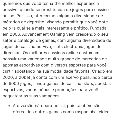
queremos que você tenha the melhor experiência
possível quando se prostitución de jogos para cassino
online. Por isso, oferecemos alguma diversidade de
métodos de depósito, visando permitir que você opte
pelo la cual seja mais interessante e prático. Fundada
em 2006, Advancement Gaming vem crescendo o seu
setor e catálogo de games, com alguma diversidade de
jogos de cassino ao vivo, slots electronic jogos de
direccion. Os melhores cassinos online costumam
possuir uma variedade muito grande de mercados de
apostas esportivas com diversos esportes para você
curtir apostando na sua modalidade favorita. Criado em
2020, a 20bet já conta com um acervo possuindo cerca
de 6000 jogos, sendo games de cassino, slots, apostas
esportivas, vários bônus e promoções para você
baquetear as suas vantagens.
A diversão não para por aí, pois também são
oferecidos outros games como raspadinha, video