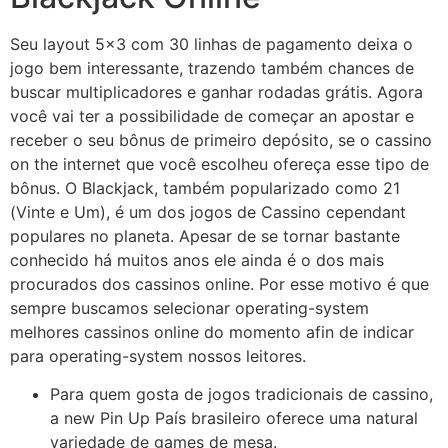
Seu layout 5×3 com 30 linhas de pagamento deixa o
jogo bem interessante, trazendo também chances de
buscar multiplicadores e ganhar rodadas grátis. Agora
você vai ter a possibilidade de começar an apostar e
receber o seu bônus de primeiro depósito, se o cassino
on the internet que você escolheu ofereça esse tipo de
bônus. O Blackjack, também popularizado como 21
(Vinte e Um), é um dos jogos de Cassino cependant
populares no planeta. Apesar de se tornar bastante
conhecido há muitos anos ele ainda é o dos mais
procurados dos cassinos online. Por esse motivo é que
sempre buscamos selecionar operating-system
melhores cassinos online do momento afin de indicar
para operating-system nossos leitores.
Para quem gosta de jogos tradicionais de cassino,
a new Pin Up País brasileiro oferece uma natural
variedade de games de mesa.