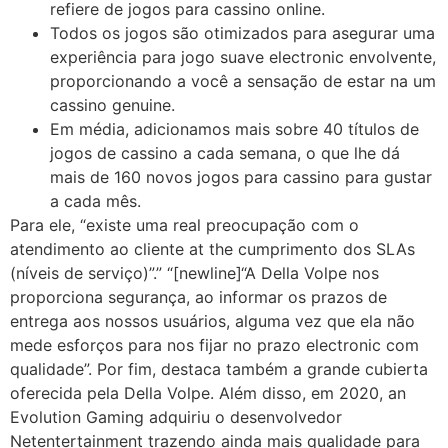
refiere de jogos para cassino online.
Todos os jogos são otimizados para asegurar uma
experiência para jogo suave electronic envolvente,
proporcionando a você a sensação de estar na um
cassino genuine.
Em média, adicionamos mais sobre 40 títulos de
jogos de cassino a cada semana, o que lhe dá
mais de 160 novos jogos para cassino para gustar
a cada mês.
Para ele, “existe uma real preocupação com o
atendimento ao cliente at the cumprimento dos SLAs
(níveis de serviço)”.” “[newline]“A Della Volpe nos
proporciona segurança, ao informar os prazos de
entrega aos nossos usuários, alguma vez que ela não
mede esforços para nos fijar no prazo electronic com
qualidade”. Por fim, destaca também a grande cubierta
oferecida pela Della Volpe. Além disso, em 2020, an
Evolution Gaming adquiriu o desenvolvedor
Netentertainment trazendo ainda mais qualidade para