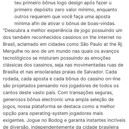
teu primeiro bônus logo design após fazer u
primeiro depósito zero valor mínimo, enquanto
outros requerem que você faça uma aposta
mínima afin de ativar o bônus de boas-vindas.
“Descubra a melhor experiência de jogo possuindo um
dos também reconhecidos cassinos on the internet no
Brasil, aclamado em cidades como São Paulo at the Rj.
Mergulhe no ano de um mundo nas quais os avanços
tecnológicos se misturam possuindo as emoções
clássicas dos cassinos, seja nas movimentadas ruas de
Brasília et nas ensolaradas praias de Salvador. Cada
rodada, cada aposta e cada bônus do cassino on-line
são projetados pensando nos jogadores de todos os
cantos deste vasto país. Com transações seguras,
generosos bônus electronic uma ampla seleção de
jogos, nossa plataforma se destaca como a melhor
opção para operating-system jogadores mais
exigentes. Jogue no Bodog e garanta instantes incríveis
de diversão, independentemente da cidade brasileira