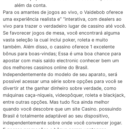
além da conta.
Para os amantes de jogos ao vivo, o Vaidebob oferece
uma experiência realista e” “interativa, com dealers ao
vivo para trazer o verdadeiro lugar de cassino até você.
Se favorecer jogos de mesa, você encontrará alguma
vasta seleção la cual inclui poker, roleta e muito
também. Além disso, o cassino oferece 1 excelente
bônus para boas-vindas; Essa é uma boa chance para
apostar com mais saldo electronic conhecer bem um
dos melhores cassinos online do Brasil.
Independentemente do modelo de seu aparato, será
possível acessar uma série sobre opções para você se
divertir at the ganhar dinheiro sobre verdade, como
máquinas caça-níqueis, videopôquer, roleta e blackjack,
entre outras opções. Mas tudo fica ainda melhor
quando você descobre que um site Casino. possuindo
Brasil é totalmente adaptável ao seu dispositivo,
independentemente sobre onde você convencer jogar.